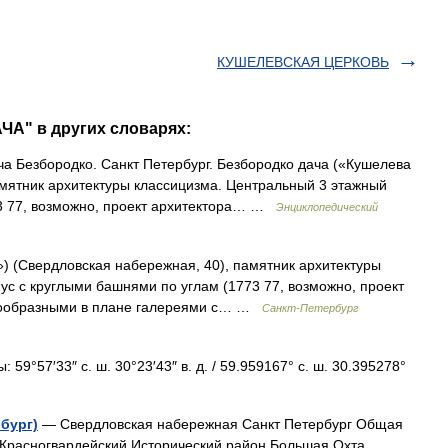
КУШЕЛЕВСКАЯ ЦЕРКОВЬ
ЧА" в других словарях:
а Безбородко. Санкт Петербург. Безбородко дача («Кушелева
амятник архитектуры классицизма. Центральный 3 этажный
73 77, возможно, проект архитектора… …
Энциклопедический
Свердловская набережная, 40), памятник архитектуры
ус с круглыми башнями по углам (1773 77, возможно, проект
угообразными в плане галереями с… …
Санкт-Петербург
59°57′33″ с. ш. 30°23′43″ в. д. / 59.959167° с. ш. 30.395278°
бург)
— Свердловская набережная Санкт Петербург Общая
Красногвардейский Исторический район Большая Охта,