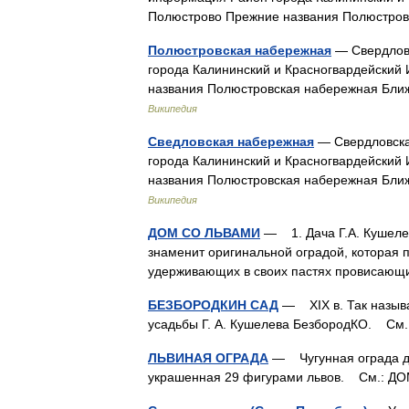
Полюстрово Прежние названия Полюстр
Полюстровская набережная
— Свердлов
города Калининский и Красногвардейский
названия Полюстровская набережная Бли
Википедия
Сведловская набережная
— Свердловска
города Калининский и Красногвардейский
названия Полюстровская набережная Бли
Википедия
ДОМ СО ЛЬВАМИ
— 1. Дача Г.А. Кушелев
знаменит оригинальной оградой, которая 
удерживающих в своих пастях провиса
БЕЗБОРОДКИН САД
— XIX в. Так называ
усадьбы Г. А. Кушелева БезбородКО. 
ЛЬВИНАЯ ОГРАДА
— Чугунная ограда дач
украшенная 29 фигурами львов. См.: