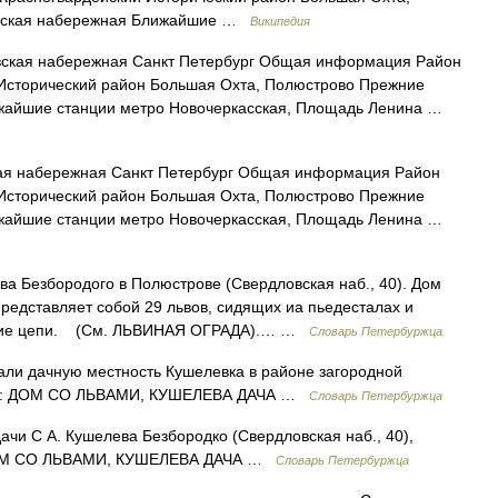
овская набережная Ближайшие …
Википедия
ская набережная Санкт Петербург Общая информация Район
 Исторический район Большая Охта, Полюстрово Прежние
жайшие станции метро Новочеркасская, Площадь Ленина …
я набережная Санкт Петербург Общая информация Район
 Исторический район Большая Охта, Полюстрово Прежние
жайшие станции метро Новочеркасская, Площадь Ленина …
а Безбородого в Полюстрове (Свердловская наб., 40). Дом
представляет собой 29 львов, сидящих иа пьедесталах и
ющие цепи. (См. ЛЬВИНАЯ ОГРАДА).… …
Словарь Петербуржца
ли дачную местность Кушелевка в районе загородной
См.: ДОМ СО ЛЬВАМИ, КУШЕЛЕВА ДАЧА …
Словарь Петербуржца
и С А. Кушелева Безбородко (Свердловская наб., 40),
 ДОМ СО ЛЬВАМИ, КУШЕЛЕВА ДАЧА …
Словарь Петербуржца