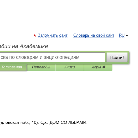
Запомнить сайт
Словарь на свой сайт
RU
едии на Академике
Найти!
Толкования
Переводы
Книги
Игры ⚽
дловская
наб
.,
40
).
Ср
.
:
ДОМ
СО
ЛЬВАМИ
.