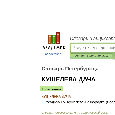
Словари и энциклоп
academic.ru
Словарь Петербуржца
Словарь Петербуржца
КУШЕЛЕВА ДАЧА
Толкование
КУШЕЛЕВА
ДАЧА
Усадьба
ГА
.
Кушелева
-
Безбородко
(
Свер
Словарь
Петербуржца
.
Н
.
А
.
Синдаловский
.
2003
.