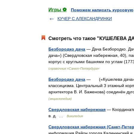
Игры ⚽
Поможем написать курсовую
КУЧЕР С АЛЕКСАНДРИНКИ
Смотреть что такое "КУШЕЛЕВА ДА
Безбородко дача
— Дача Безбородко. Дач
дача») (Свердловская набережная, 40), п
корпус с круглыми башнями по углам (17
справочник «Санкт-Петербург»
Безбородко дача
— («Кушелева дача») (
классицизма. Центральный 3 этажный корп
архитектора В. И. Баженова) соединён д
(энциклопедия)
Свердловская набережная
— Координаты: 
в. д. …
Википедия
Свердловская набережная (Санкт-Петер
информация Район города Калининский и 