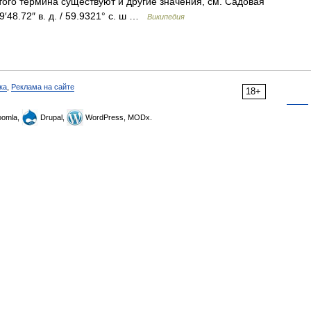
ого термина существуют и другие значения, см. Садовая
9′48.72″ в. д. / 59.9321° с. ш …
Википедия
ка
,
Реклама на сайте
18+
omla,
Drupal,
WordPress, MODx.