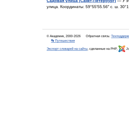
Садовая улица (Санкт-Петербург)
— У эт
улица. Координаты: 59°55′55.56″ с. ш. 30°1
© Академик, 2000-2026
Обратная связь:
Техподдерж
👣 Путешествия
Экспорт словарей на сайты
, сделанные на PHP,
Jo